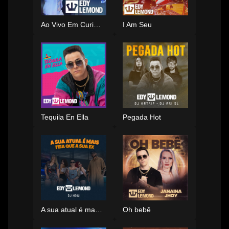
Ao Vivo Em Curitiba
I Am Seu
Tequila En Ella
Pegada Hot
A sua atual é mais feia que a sua ex
Oh bebê