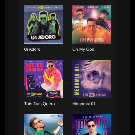
Ui Adoro
Oh My God
Tuts Tuts Quero Ver
Megamix 01